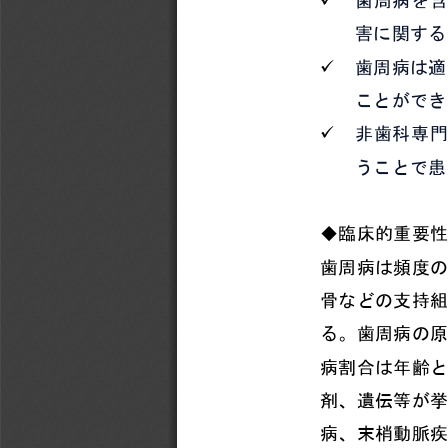
害に関する
ü
歯周病は
適
ことができ
ü
非歯科専門
うことで患
◆
臨床的重要性
歯周病は頻度の
骨などの支持組
る。歯周病の原
病割合は年齢と
剤、遺伝等が挙
病、末梢動脈疾