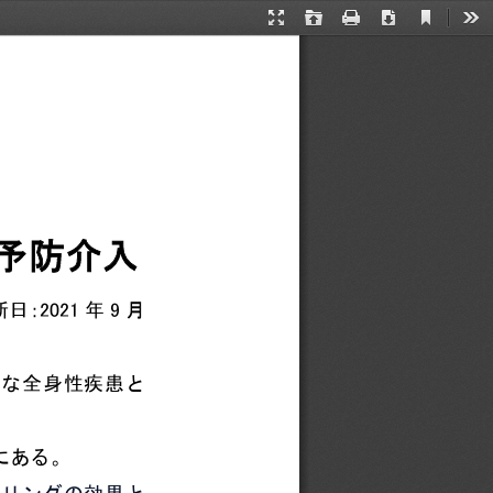
Current
Presentation
Open
Print
Download
Too
View
Mode
予防介入
新日：
2021
年
9
月
々な全身性疾患と
にある。
セリングの効果と