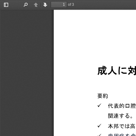
of 3
Toggle
Find
Previous
Next
Sidebar
成人に
要約
ü
代表的口腔
関連する。
ü
本邦では高
ü
歯周病を含