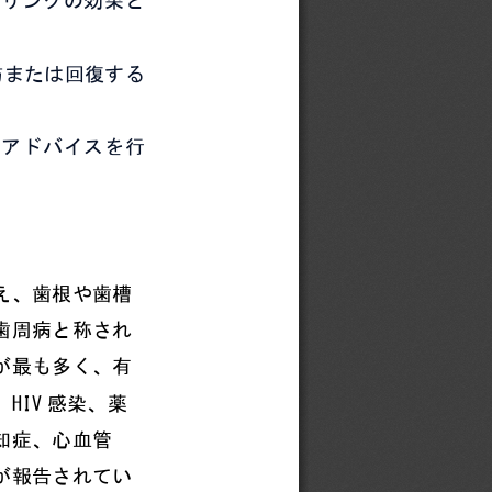
防または回復する
ア
アドバイスを行
え、歯根や歯槽
歯周病と称され
が最も多く、有
、
HIV
感染、薬
知症、心血管
が報告されてい