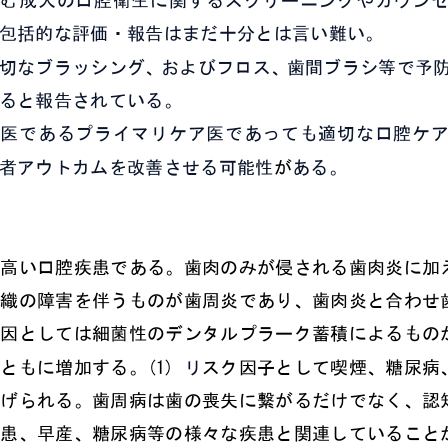
包括的な評価・報告はまだ十分とは言い難い。
切なブラッシング、およびフロス
、歯間ブラシ等で
予
ると報告されて
いる。
医であるプライマリケア医
であっても
適切な
口腔ケ
者アウトカムを改善させる可能性
が
ある。
高い口腔疾患である。歯肉のみが侵される歯肉炎に加
織の障害を伴うものが歯周炎であり、歯肉炎と合わせ
因としては細菌性のデンタルプラーク蓄積によるもの
ともに増加する。
(1)
リ
スク因子として喫煙、糖尿病
げられる。歯周病は歯の喪失に繋がるだけでなく、認
患、早産、糖尿病等の様々な疾患と関連していること